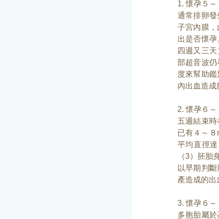
1. 懷孕
通常排卵發
子宮內膜，
出是否懷孕
四週又三天
部超音波仍
度來幫助鑑
內出血造成
2. 懷孕
五週結束時
已有４～８
平均直徑達
（3）胚胎
以早期判斷
產造成的出
3. 懷孕
多胞胎屬於