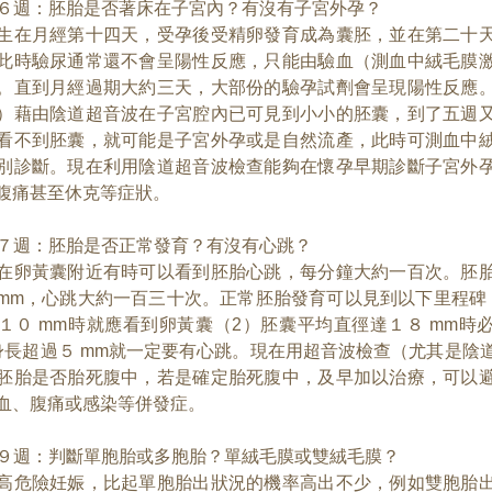
５～６週：胚胎是否著床在子宮內？有沒有子宮外孕？
生在月經第十四天，受孕後受精卵發育成為囊胚，並在第二十
此時驗尿通常還不會呈陽性反應，只能由驗血（測血中絨毛膜
。直到月經過期大約三天，大部份的驗孕試劑會呈現陽性反應
）藉由陰道超音波在子宮腔內已可見到小小的胚囊，到了五週
看不到胚囊，就可能是子宮外孕或是自然流產，此時可測血中
別診斷。現在利用陰道超音波檢查能夠在懷孕早期診斷子宮外
腹痛甚至休克等症狀。
６～７週：胚胎是否正常發育？有沒有心跳？
在卵黃囊附近有時可以看到胚胎心跳，每分鐘大約一百次。胚
mm，心跳大約一百三十次。正常胚胎發育可以見到以下里程碑
１０ mm時就應看到卵黃囊（2）胚囊平均直徑達１８ mm時
身長超過５ mm就一定要有心跳。現在用超音波檢查（尤其是陰
胚胎是否胎死腹中，若是確定胎死腹中，及早加以治療，可以
血、腹痛或感染等併發症。
６～９週：判斷單胞胎或多胞胎？單絨毛膜或雙絨毛膜？
高危險妊娠，比起單胞胎出狀況的機率高出不少，例如雙胞胎