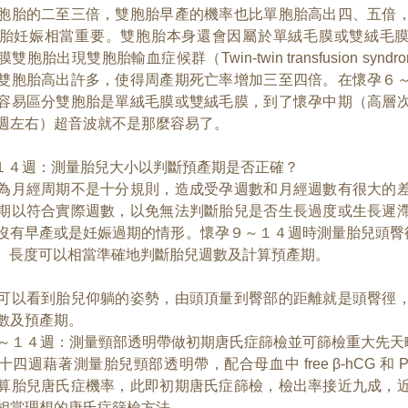
胞胎的二至三倍，雙胞胎早產的機率也比單胞胎高出四、五偣
胎妊娠相當重要。雙胞胎本身還會因屬於單絨毛膜或雙絨毛
胞胎出現雙胞胎輸血症候群（Twin-twin transfusion synd
雙胞胎高出許多，使得周產期死亡率增加三至四倍。在懷孕６
容易區分雙胞胎是單絨毛膜或雙絨毛膜，到了懷孕中期（高層
週左右）超音波就不是那麼容易了。
～１４週：測量胎兒大小以判斷預產期是否正確？
為月經周期不是十分規則，造成受孕週數和月經週數有很大的
期以符合實際週數，以免無法判斷胎兒是否生長過度或生長遲
沒有早產或是妊娠過期的情形。懷孕９～１４週時測量胎兒頭臀徑（C
ngth）長度可以相當準確地判斷胎兒週數及計算預產期。
可以看到胎兒仰躺的姿勢，由頭頂量到臀部的距離就是頭臀徑
數及預產期。
１１～１４週：測量頸部透明帶做初期唐氏症篩檢並可篩檢重大先天
四週藉著測量胎兒頸部透明帶，配合母血中 free β-hCG 和 PA
算胎兒唐氏症機率，此即初期唐氏症篩檢，檢出率接近九成，
相當理想的唐氏症篩檢方法。