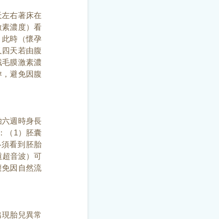
天左右著床在
激素濃度）看
。此時（懷孕
又四天若由腹
絨毛膜激素濃
孕，避免因腹
胎六週時身長
：（1）胚囊
必須看到胚胎
道超音波）可
避免因自然流
出現胎兒異常