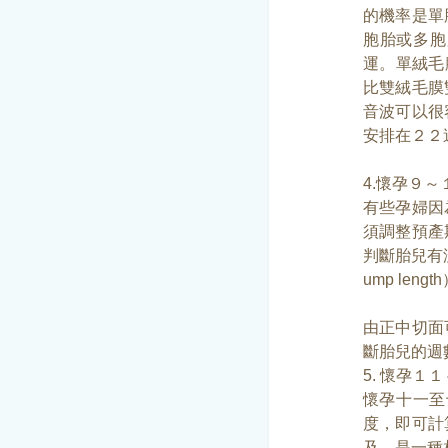
的機率是單
胞胎或多胞
運。單絨毛膜雙
比雙絨毛膜
音波可以很
安排在２２
4.懷孕９
有些孕婦因
須調整預產
判斷胎兒有
ump le
由正中切面
斷胎兒的週
5. 懷孕
懷孕十一至十
度，即可計
及，是一種