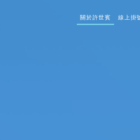
關於許世賓
線上掛