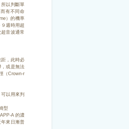
，所以判斷單
膜而有不同命
rome）的機率
～９週時用超
次超音波通常
差距，此時必
滯，或是無法
rown-r
，可以用來判
畸型
PP-A 的濃
近年來日漸普