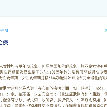
更年期
治療
或女性均有更年期現象，但男性因無停經現象，故不像女性有
男性荷爾蒙及產生精子的能力與因年齡的增長而降低男性激
男性更年期；女性更年期是指卵巢功能開始衰退至完全退化的過
症狀大致可分為八類，在心血管疾病方面，如：熱潮紅、盜汗
如：失眠、偏頭痛、失去安全感；消化道症狀則有如：腹脹、
可能會有頻尿、尿失禁、尿道炎、膀胱發炎；生殖道則有如：
陰道炎、異常分泌物和性交不快情形；荷爾蒙降低使得膠原蛋