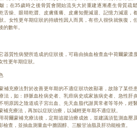
皺；在35歲時之後骨質會開始流失大於重建逐漸產生骨質疏
乾舌燥、眼睛乾澀、皮膚瘙癢、皮膚知覺減退、記憶力減退，
狀。女性更年期症狀的持續性因人而異，有些人很快就恢復，
後的數年。
它器質性病變所造成的症狀後，可藉由抽血檢查血中荷爾蒙濃
女性更年期症狀。
色
蒙補充療法對於改善更年期的不適症狀功效顯著，故除了某些
療法，如：靜脈血栓病史者、乳癌病史或家族病史者、急性肝
不明原因之陰道或子宮出血、先天血脂代謝異常者等等外，經
蒙補充療法，再加以症狀治療，以減輕更年期不適症狀。
用荷爾蒙補充療法後，定期追蹤治療成效，並建議須監測血壓
影檢查，並抽血測量血中膽固醇、三酸甘油脂及肝功能檢查。