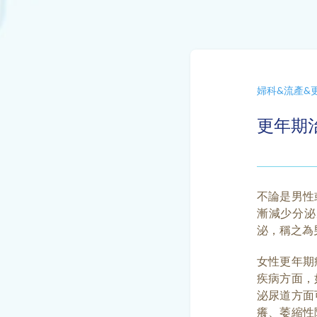
婦科&流產&
更年期
不論是男性
漸減少分泌
泌，稱之為
女性更年期
疾病方面，
泌尿道方面
癢、萎縮性