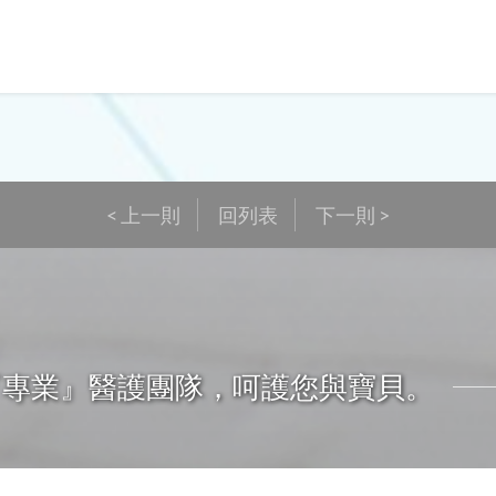
< 上一則
回列表
下一則 >
『專業』醫護團隊，呵護您與寶貝。