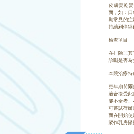
皮膚變乾變
面，如：口
期常見的症
持續到停經
檢查項目
在排除非其
診斷是否為
本院治療特
更年期荷爾
適合接受此
能不全者、
可嘗試荷爾
而在開始使
蹤作乳房攝