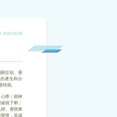
2018/10/30
明顯症狀。逐
素的產生和分
渡時期。
、心悸；精神
便秘或下痢；
亂經、會陰瘙
白變薄，造成