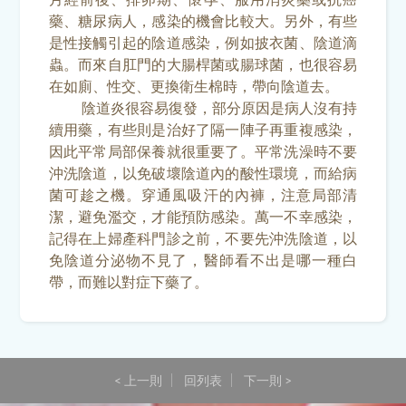
藥、糖尿病人，感染的機會比較大。另外，有些
是性接觸引起的陰道感染，例如披衣菌、陰道滴
蟲。而來自肛門的大腸桿菌或腸球菌，也很容易
在如廁、性交、更換衛生棉時，帶向陰道去。
陰道炎很容易復發，部分原因是病人沒有持
續用藥，有些則是治好了隔一陣子再重複感染，
因此平常局部保養就很重要了。平常洗澡時不要
沖洗陰道，以免破壞陰道內的酸性環境，而給病
菌可趁之機。穿通風吸汗的內褲，注意局部清
潔，避免濫交，才能預防感染。萬一不幸感染，
記得在上婦產科門診之前，不要先沖洗陰道，以
免陰道分泌物不見了，醫師看不出是哪一種白
帶，而難以對症下藥了。
< 上一則
回列表
下一則 >