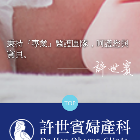
秉持『專業』醫護團隊，呵護您與
寶貝。