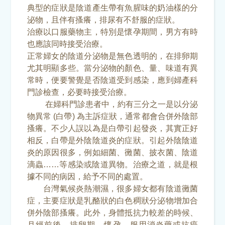
典型的症狀是陰道產生帶有魚腥味的奶油樣的分
泌物，且伴有搔癢，排尿有不舒服的症狀。
治療以口服藥物主，特別是懷孕期間，男方有時
也應該同時接受治療。
正常婦女的陰道分泌物是無色透明的，在排卵期
尤其明顯多些。當分泌物的顏色、量、味道有異
常時，便要警覺是否陰道受到感染，應到婦產科
門診檢查，必要時接受治療。
在婦科門診患者中，約有三分之一是以分泌
物異常 (白帶) 為主訴症狀，通常都會合併外陰部
搔癢。不少人誤以為是白帶引起發炎，其實正好
相反，白帶是外陰陰道炎的症狀。引起外陰陰道
炎的原因很多，例如細菌、黴菌、披衣菌、陰道
滴蟲……等感染或陰道異物。治療之道，就是根
據不同的病因，給予不同的處置。
台灣氣候炎熱潮濕，很多婦女都有陰道黴菌
症，主要症狀是乳酪狀的白色稠狀分泌物增加合
併外陰部搔癢。此外，身體抵抗力較差的時候、
月經前後、排卵期、懷孕、服用消炎藥或抗癌