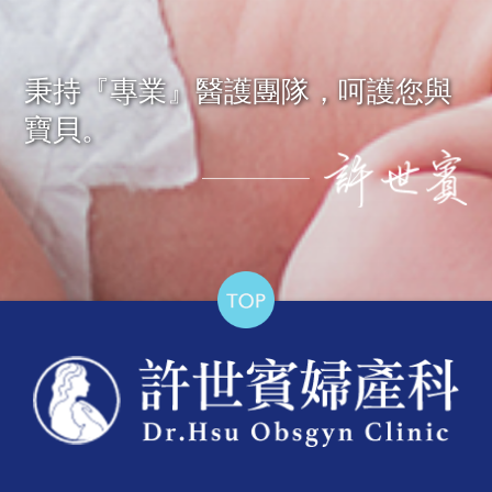
秉持『專業』醫護團隊，呵護您與
寶貝。