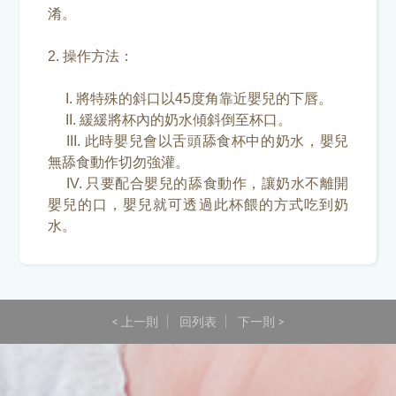
淆。
2. 操作方法：
I. 將特殊的斜口以45度角靠近嬰兒的下唇。
II. 緩緩將杯內的奶水傾斜倒至杯口。
III. 此時嬰兒會以舌頭舔食杯中的奶水，嬰兒
無舔食動作切勿強灌。
IV. 只要配合嬰兒的舔食動作，讓奶水不離開
嬰兒的口，嬰兒就可透過此杯餵的方式吃到奶
水。
< 上一則
回列表
下一則 >